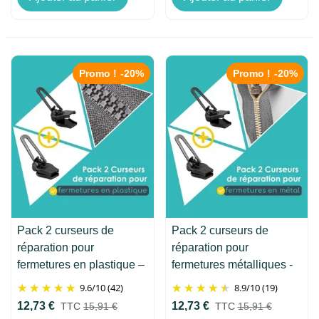
Promo !
-20%
Promo !
-20%
Pack 2 curseurs de
Pack 2 curseurs de
réparation pour
réparation pour
fermetures en plastique –
fermetures métalliques -
Clip&Zip
Clip&Zip
9.6
/
10
(42)
8.9
/
10
(19)
12,73 €
12,73 €
TTC
15,91 €
TTC
15,91 €