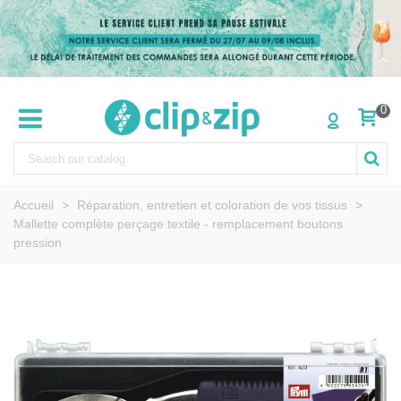
0
Accueil
>
Réparation, entretien et coloration de vos tissus
>
Mallette complète perçage textile - remplacement boutons
pression