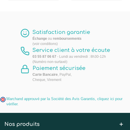
Satisfaction garantie
Échange
ou
remboursements
(voir conditions)
Service client à votre écoute
03 55 87 06 67
- Lundi au vendredi : 8h30-12h
(Numéro non-surtaxé)
Paiement sécurisée
Carte Bancaire
, PayPal,
Cheque, Virement
Marchand approuvé par la Société des Avis Garantis,
cliquez ici pour
vérifier
.
Nos produits