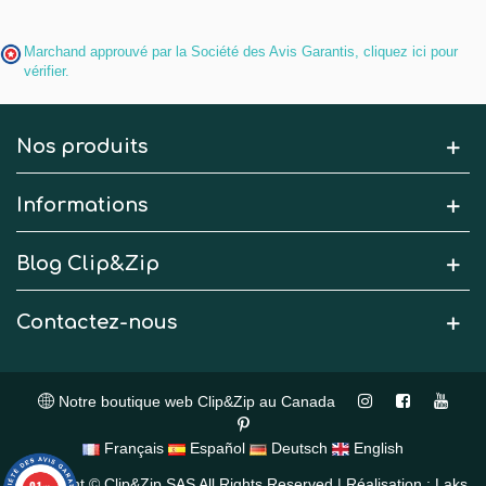
Marchand approuvé par la Société des Avis Garantis,
cliquez ici pour
vérifier
.
Nos produits
Informations
Blog Clip&Zip
Contactez-nous
Notre boutique web Clip&Zip au Canada
Français
Español
Deutsch
English
Copyright © Clip&Zip SAS All Rights Reserved | Réalisation : Laks