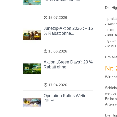
Die Hig
15.07.2026
- prak
- sehr g
Junezip-Aktion 2026 : – 15
- nimmt
% Rabatt ohne...
- inkl
- guter
- Mini 
15.06.2026
Um alle
Aktion „Green Days“: 20 %
Rabatt ohne...
Nr
Wir hab
17.04.2026
Schiebe
weit ve
Operation Kaltes Wetter
Es ist 
-15 % -
Arten v
Die Hi