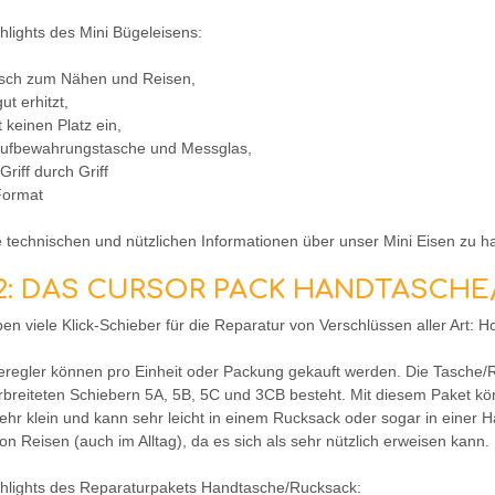
hlights des Mini Bügeleisens:
tisch zum Nähen und Reisen,
ut erhitzt,
 keinen Platz ein,
. Aufbewahrungstasche und Messglas,
 Griff durch Griff
Format
 technischen und nützlichen Informationen über unser Mini Eisen zu ha
. 2: DAS CURSOR PACK HANDTASC
en viele Klick-Schieber für die Reparatur von Verschlüssen aller Art:
regler können pro Einheit oder Packung gekauft werden. Die Tasche/Ru
rbreiteten Schiebern 5A, 5B, 5C und 3CB besteht. Mit diesem Paket kö
sehr klein und kann sehr leicht in einem Rucksack oder sogar in einer
on Reisen (auch im Alltag), da es sich als sehr nützlich erweisen kann.
ghlights des Reparaturpakets Handtasche/Rucksack: