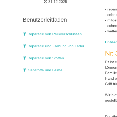
31.12.2025
- repar
- sehr 
Benutzerleitfäden
- mitge
- schne
- wette
Reparatur von Reißverschlüssen
Entdec
Reparatur und Färbung von Leder
Nr.
Reparatur von Stoffen
Es ist 
können
Klebstoffe und Leime
Familie
Hand o
Griff 
Wir bi
gestell
Die Hig