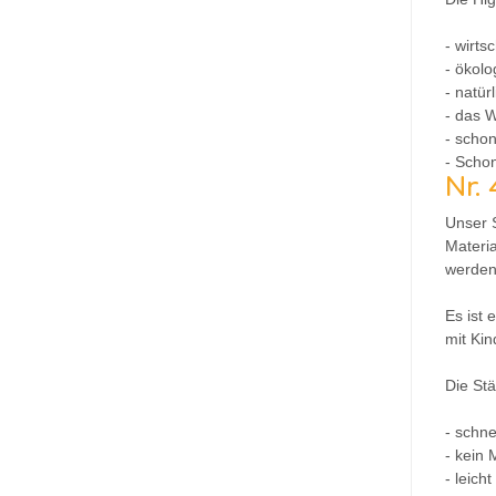
- wirtsc
- ökolo
- natürl
- das 
- scho
- Scho
Nr.
Unser S
Materia
werden
Es ist 
mit Kin
Die St
- schne
- kein 
- leich