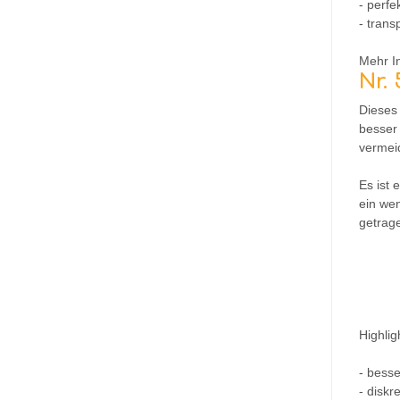
- perfe
- trans
Mehr In
Nr.
Dieses
besser
vermei
Es ist 
ein wen
getrag
Highlig
- besse
- diskre