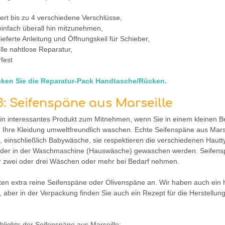
iert bis zu 4 verschiedene Verschlüsse,
einfach überall hin mitzunehmen,
lieferte Anleitung und Öffnungskeil für Schieber,
lle nahtlose Reparatur,
rfest
ken Sie die Reparatur-Pack Handtasche/Rücken.
 3: Seifenspäne aus Marseille
ein interessantes Produkt zum Mitnehmen, wenn Sie in einem kleinen B
 Ihre Kleidung umweltfreundlich waschen. Echte Seifenspäne aus Mar
, einschließlich Babywäsche, sie respektieren die verschiedenen Hautt
der in der Waschmaschine (Hauswäsche) gewaschen werden. Seifenspän
für zwei oder drei Wäschen oder mehr bei Bedarf nehmen.
eten extra reine Seifenspäne oder Olivenspäne an. Wir haben auch ei
t, aber in der Verpackung finden Sie auch ein Rezept für die Herstellun
hlights der Seifenspäne aus Marseille: