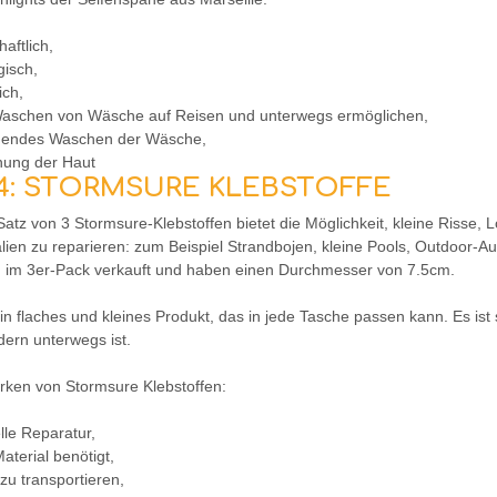
haftlich,
gisch,
ich,
Waschen von Wäsche auf Reisen und unterwegs ermöglichen,
nendes Waschen der Wäsche,
nung der Haut
 4: STORMSURE KLEBSTOFFE
atz von 3 Stormsure-Klebstoffen bietet die Möglichkeit, kleine Risse,
lien zu reparieren: zum Beispiel Strandbojen, kleine Pools, Outdoor-Au
 im 3er-Pack verkauft und haben einen Durchmesser von 7.5cm.
ein flaches und kleines Produkt, das in jede Tasche passen kann. Es i
dern unterwegs ist.
ärken von Stormsure Klebstoffen:
lle Reparatur,
Material benötigt,
t zu transportieren,