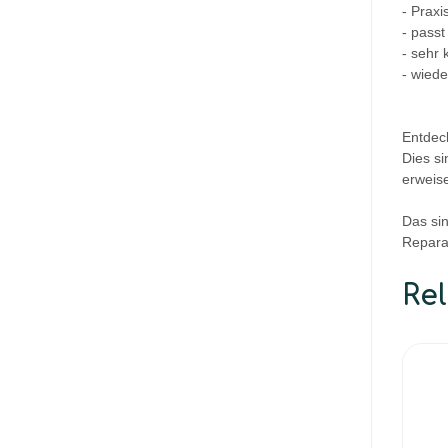
- Prax
- passt
- sehr k
- wied
Entdec
Dies si
erweis
Das si
Repara
Re