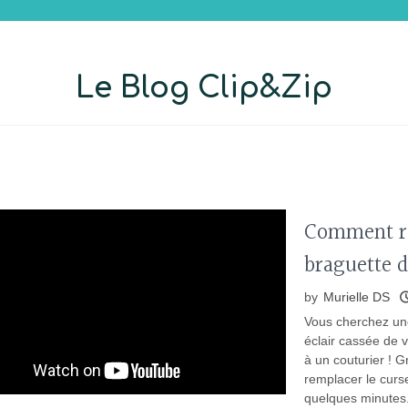
Le Blog Clip&Zip
Comment ré
braguette 
by
Murielle DS
Vous cherchez une
éclair cassée de v
à un couturier ! 
remplacer le curs
quelques minutes