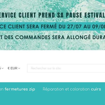
S
€ EUR
fermetures zip
cuirs
on
Réparation et coloration