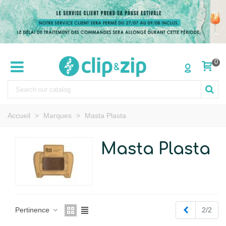
0
Accueil
>
Marques
>
Masta Plasta
Masta Plasta
Précédent
Pertinence
2/2