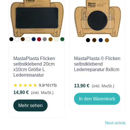
MastaPlasta Flicken
MastaPlasta © Flicken
selbstklebend 20cm
selbstklebend
x10cm Größe L
Lederreparatur 8x8cm
Lederreparatur
9.3
/
10
(15)
13,90 €
(inkl. MwSt.)
14,90 €
(inkl. MwSt.)
In den Warenkorb
Mehr sehen
Next article