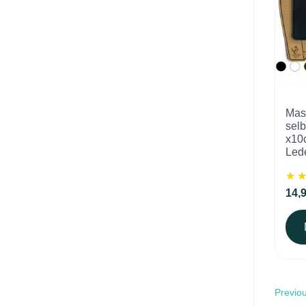
Mas
sel
x10
Lede
14,
Previou