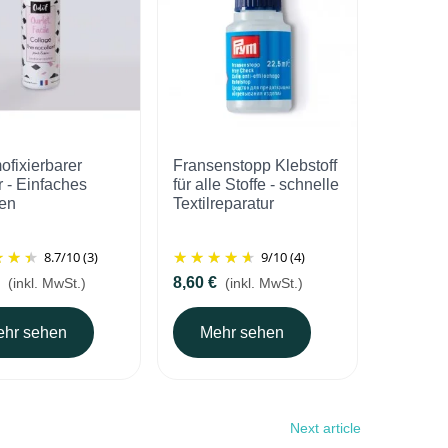
ofixierbarer
Fransenstopp Klebstoff
Thermof
 - Einfaches
für alle Stoffe - schnelle
Kleber
en
Textilreparatur
8.7
/
10
(3)
9
/
10
(4)
8,60 €
8,90 €
(inkl. MwSt.)
(inkl. MwSt.)
(
hr sehen
Mehr sehen
Meh
Next article