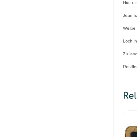
Hier ei
Jean ha
Weiße 
Loch i
Zu lan
Rostfl
Re