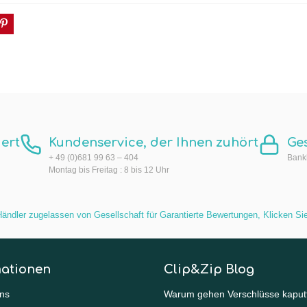
ert
Kundenservice, der Ihnen zuhört
Ge
+ 49 (0)681 99 63 – 404
Bankk
Montag bis Freitag : 8 bis 12 Uhr
ändler zugelassen von Gesellschaft für Garantierte Bewertungen,
Klicken Sie
mationen
Clip&Zip Blog
ns
Warum gehen Verschlüsse kaput