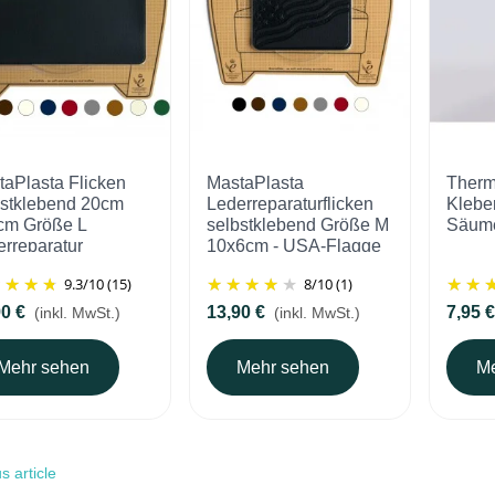
taPlasta Flicken
MastaPlasta
Therm
bstklebend 20cm
Lederreparaturflicken
Kleber
cm Größe L
selbstklebend Größe M
Säum
rreparatur
10x6cm - USA-Flagge
9.3
/
10
(15)
8
/
10
(1)
90 €
13,90 €
7,95 €
(inkl. MwSt.)
(inkl. MwSt.)
Mehr sehen
Mehr sehen
Me
s article