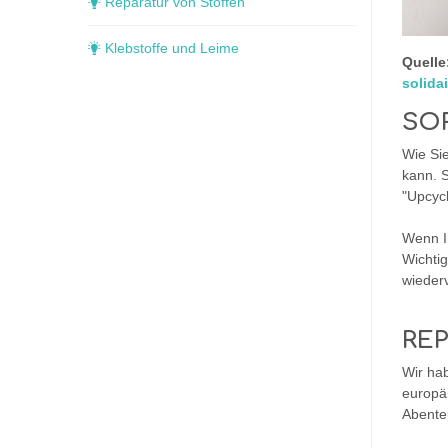
Reparatur von Stoffen
Klebstoffe und Leime
Quelle
solida
SO
Wie Sie
kann. 
"Upcycl
Wenn I
Wichtig
wieder
REP
Wir ha
europäi
Abenteu