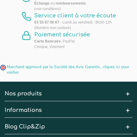
Échange
ou
remboursements
(voir conditions)
Service client à votre écoute
03 55 87 06 67
- Lundi au vendredi : 8h30-12h
(Numéro non-surtaxé)
Paiement sécurisée
Carte Bancaire
, PayPal,
Cheque, Virement
Marchand approuvé par la Société des Avis Garantis,
cliquez ici pour
vérifier
.
Nos produits
Informations
Blog Clip&Zip