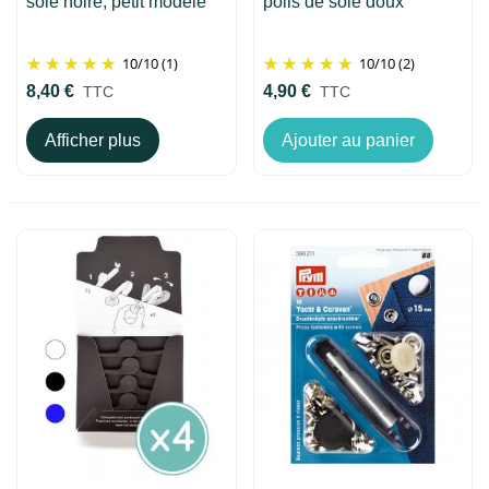
soie noire, petit modèle
poils de soie doux
10
/
10
(1)
10
/
10
(2)
8,40 €
4,90 €
TTC
TTC
Afficher plus
Ajouter au panier