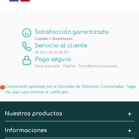
Satisfacción garantizada
Cambio
o
Reembolso
.
Servicio al cliente
00 33 3 55 87 06 67
Pago seguro
Carta bancaria - PayPal - Transferencia bancaria
Comerciante aprobado por la Sociedad de Opiniones Contrastadas,
haga
clic aquí para mostrar el certificado
.
Nuestros productos
Informaciones