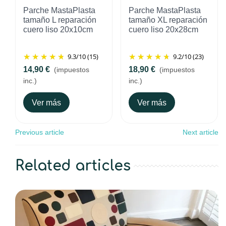
Parche MastaPlasta
Parche MastaPlasta
tamaño L reparación
tamaño XL reparación
cuero liso 20x10cm
cuero liso 20x28cm
9.3
/
10
(15)
9.2
/
10
(23)
14,90 €
18,90 €
(impuestos
(impuestos
inc.)
inc.)
Ver más
Ver más
Previous article
Next article
Related articles