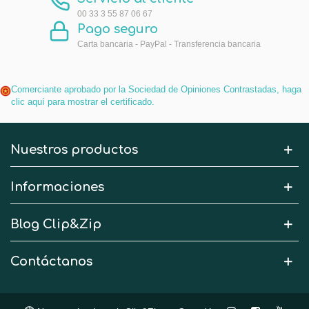
00 33 3 55 87 06 67
Pago seguro
Carta bancaria - PayPal - Transferencia bancaria
Comerciante aprobado por la Sociedad de Opiniones Contrastadas,
haga
clic aquí para mostrar el certificado
.
Nuestros productos
Informaciones
Blog Clip&Zip
Contáctanos